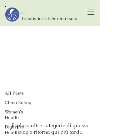
Fisiolistic.it di Serena Isaia
Blog
Clean Eating
All Posts
I post stanno per
Clean Eating
arrivare
Women's
Health
Esplora altre categorie di questo
Digestive
blog o ritorna qui più tardi.
Health